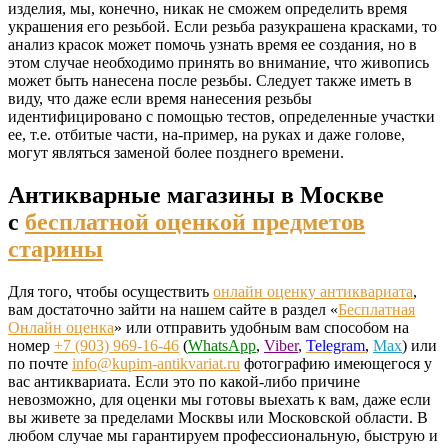
изделия, мы, конечно, никак не сможем определить время
украшения его резьбой. Если резьба разукрашена красками, то
анализ красок может помочь узнать время ее создания, но в
этом случае необходимо принять во внимание, что живопись
может быть нанесена после резьбы. Следует также иметь в
виду, что даже если время нанесения резьбы
идентифицировано с помощью тестов, определенные участки
ее, т.е. отбитые части, на-пример, на руках и даже голове,
могут являться заменой более позднего времени.
Антикварные магазины в Москве
с
бесплатной оценкой предметов
старины
Для того, чтобы осуществить
онлайн оценку антиквариата
,
вам достаточно зайти на нашем сайте в раздел «
Бесплатная
Онлайн оценка
» или отправить удобным вам способом на
номер
+7 (903) 969-16-46
(
WhatsApp
,
Viber
,
Telegram
,
Max
) или
по почте
info@kupim-antikvariat.ru
фотографию имеющегося у
вас антиквариата. Если это по какой-либо причине
невозможно, для оценки мы готовы выехать к вам, даже если
вы живете за пределами Москвы или Московской области. В
любом случае мы гарантируем профессиональную, быструю и