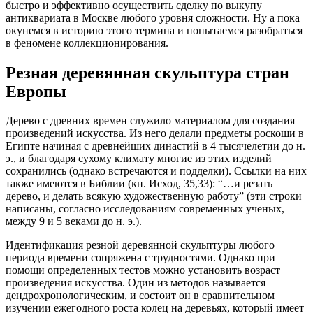
быстро и эффективно осуществить сделку по выкупу
антиквариата в Москве любого уровня сложности. Ну а пока
окунемся в историю этого термина и попытаемся разобраться
в феномене коллекционирования.
Резная деревянная скульптура стран
Европы
Дерево с древних времен служило материалом для создания
произведений искусства. Из него делали предметы роскоши в
Египте начиная с древнейших династий в 4 тысячелетии до н.
э., и благодаря сухому климату многие из этих изделий
сохранились (однако встречаются и подделки). Ссылки на них
также имеются в Библии (кн. Исход, 35,33): “…и резать
дерево, и делать всякую художественную работу” (эти строки
написаны, согласно исследованиям современных ученых,
между 9 и 5 веками до н. э.).
Идентификация резной деревянной скульптуры любого
периода времени сопряжена с трудностями. Однако при
помощи определенных тестов можно установить возраст
произведения искусства. Один из методов называется
дендрохронологическим, и состоит он в сравнительном
изучении ежегодного роста колец на деревьях, который имеет