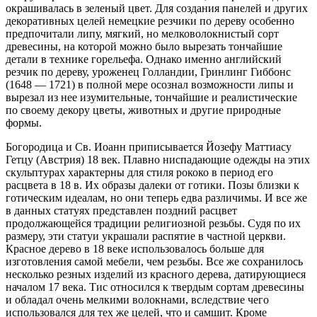
окрашивалась в зеленый цвет. Для создания панелей и других
декоративных целей немецкие резчики по дереву особенно
предпочитали липу, мягкий, но мелковолокнистый сорт
древесины, на которой можно было вырезать тончайшие
детали в технике горельефа. Однако именно английский
резчик по дереву, уроженец Голландии, Гринлинг Гиббонс
(1648 — 1721) в полной мере осознал возможности липы и
вырезал из нее изумительные, тончайшие и реалистические
по своему декору цветы, животных и другие природные
формы.
Богородица и Св. Иоанн приписывается Йозефу Маттиасу
Гетцу (Австрия) 18 век. Плавно ниспадающие одежды на этих
скульптурах характерны для стиля рококо в период его
расцвета в 18 в. Их образы далеки от готики. Позы близки к
готическим идеалам, но они теперь едва различимы. И все же
в данных статуях представлен поздний расцвет
продолжающейся традиции религиозной резьбы. Судя по их
размеру, эти статуи украшали распятие в частной церкви.
Красное дерево в 18 веке использовалось больше для
изготовления самой мебели, чем резьбы. Все же сохранилось
несколько резных изделий из красного дерева, датирующиеся
началом 17 века. Тис относился к твердым сортам древесины
и обладал очень мелкими волокнами, вследствие чего
использовался для тех же целей, что и самшит. Кроме