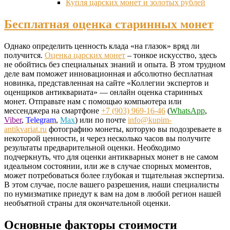
Купля царских монет и золотых рублей
Бесплатная оценка старинных монет
Однако определить ценность клада «на глазок» вряд ли
получится.
Оценка царских монет
– тонкое искусство, здесь
не обойтись без специальных знаний и опыта. В этом трудном
деле вам поможет инновационная и абсолютно бесплатная
новинка, представленная на сайте «Коллегии экспертов и
оценщиков антиквариата» — онлайн оценка старинных
монет. Отправьте нам с помощью компьютера или
мессенджера на смартфоне
+7 (903) 969-16-46
(
WhatsApp
,
Viber
,
Telegram
,
Max
) или по почте
info@kupim-
antikvariat.ru
фотографию монеты, которую вы подозреваете в
некоторой ценности, и через несколько часов вы получите
результаты предварительной оценки. Необходимо
подчеркнуть, что для оценки антикварных монет в не самом
идеальном состоянии, или же в случае спорных моментов,
может потребоваться более глубокая и тщательная экспертиза.
В этом случае, после вашего разрешения, наши специалисты
по нумизматике приедут к вам на дом в любой регион нашей
необъятной страны для окончательной оценки.
Основные факторы стоимости