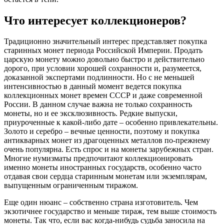
Что интересует коллекционеров?
Традиционно значительный интерес представляет покупка
старинных монет периода Российской Империи. Продать
царскую монету можно довольно быстро и действительно
дорого, при условии хорошей сохранности и, разумеется,
доказанной экспертами подлинности. Но с не меньшей
интенсивностью в данный момент ведется покупка
коллекционных монет времен СССР и даже современной
России. В данном случае важна не только сохранность
монеты, но и ее эксклюзивность. Редкие выпуски,
приуроченные к какой-либо дате – особенно привлекательны.
Золото и серебро – вечные ценности, поэтому и покупка
антикварных монет из драгоценных металлов по-прежнему
очень популярна. Есть спрос и на монеты зарубежных стран.
Многие нумизматы предпочитают коллекционировать
именно монеты иностранных государств, особенно часто
отдавая свои сердца старинным монетам или экземплярам,
выпущенным ограниченным тиражом.
Еще один нюанс – собственно страна изготовитель. Чем
экзотичнее государство и меньше тираж, тем выше стоимость
монеты. Так что, если вас когда-нибудь судьба заносила на