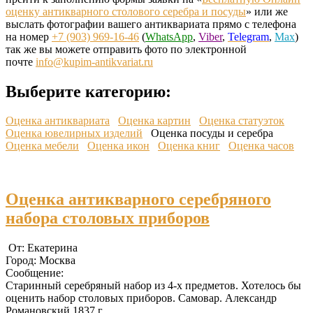
оценку антикварного столового серебра и посуды
» или же
выслать фотографии вашего антиквариата прямо
с телефона
на номер
+7 (903) 969-16-46
(
WhatsApp
,
Viber
,
Telegram
,
Max
)
так же вы можете отправить фото по электронной
почте
info@kupim-antikvariat.ru
Выберите категорию:
Оценка антиквариата
Оценка картин
Оценка статуэток
Оценка ювелирных изделий
Оценка посуды и серебра
Оценка мебели
Оценка икон
Оценка книг
Оценка часов
Оценка антикварного серебряного
набора столовых приборов
От: Екатерина
Город: Москва
Сообщение:
Старинный серебряный набор из 4-х предметов. Хотелось бы
оценить набор столовых приборов. Самовар. Александр
Романовский 1837 г.