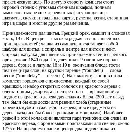
практическую цель. По другую сторону комнаты стоит
игровой столик с угловым стенным шкафом, полным
замысловатых резных деревянных фигурок для игр —
шахматы, скачки, игральные карты, рулетка, кегли, старинная
игра в шары и многие другие развлечения.
Принадлежности для шитья. Грецкий орех, самшит и слоновая
кость; 19 в. В центре — высокая редкая ваза для швейных
принадлежностей; чашка из самшита представляет собой
шаблон для шитья, а спираль в центре для ниток и лент.
Справа шкатулка для швейных принадлежностей из грецкого
ореха, около 1840 года. Подсвечники. Различные породы
дерева, бронза и латунь; 18 и 19 в. окончания блюда гости
пели ее (игра слов: на круглой тарелке (“roundel”) — слова
песни (“roundelay” — песенка). На каждом из концов стола —
комплект горшочков с пряностями, каждый со своей
крышкой, и набор открытых солонок из красного дерева с
очень тонким декором, а в центре стола — вращающийся
поднос из красного дерева для сладких блюд. (200 лет назад
там были бы еще доски для резания хлеба (старинные
тарелки), кубки из железного дерева, и все предметы из
дерева казались бы более крепкими и мощными). Наиболее
редкой в этой коллекции является пара треножников слева из
красного дерева, с бронзовыми подставками для свечей, около
1775 г. На переднем плане в центре два подсвечника из