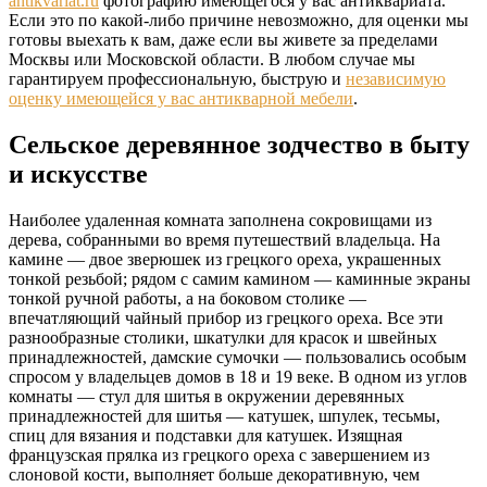
antikvariat.ru
фотографию имеющегося у вас антиквариата.
Если это по какой-либо причине невозможно, для оценки мы
готовы выехать к вам, даже если вы живете за пределами
Москвы или Московской области. В любом случае мы
гарантируем профессиональную, быструю и
независимую
оценку имеющейся у вас антикварной мебели
.
Сельское деревянное зодчество в быту
и искусстве
Наиболее удаленная комната заполнена сокровищами из
дерева, собранными во время путешествий владельца. На
камине — двое зверюшек из грецкого ореха, украшенных
тонкой резьбой; рядом с самим камином — каминные экраны
тонкой ручной работы, а на боковом столике —
впечатляющий чайный прибор из грецкого ореха. Все эти
разнообразные столики, шкатулки для красок и швейных
принадлежностей, дамские сумочки — пользовались особым
спросом у владельцев домов в 18 и 19 веке. В одном из углов
комнаты — стул для шитья в окружении деревянных
принадлежностей для шитья — катушек, шпулек, тесьмы,
спиц для вязания и подставки для катушек. Изящная
французская прялка из грецкого ореха с завершением из
слоновой кости, выполняет больше декоративную, чем