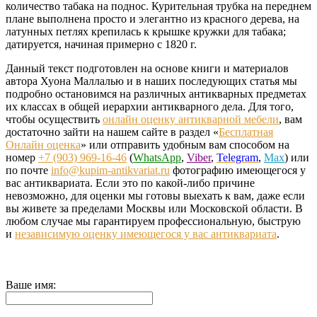
количество табака на поднос. Курительная трубка на переднем
плане выполнена просто и элегантно из красного дерева, на
латунных петлях крепилась к крышке кружки для табака;
датируется, начиная примерно с 1820 г.
Данный текст подготовлен на основе книги и материалов
автора Хуона Маллалью и в наших последующих статья мы
подробно остановимся на различных антикварных предметах
их классах в общей иерархии антикварного дела. Для того,
чтобы осуществить
онлайн оценку антикварной мебели
, вам
достаточно зайти на нашем сайте в раздел «
Бесплатная
Онлайн оценка
» или отправить удобным вам способом на
номер
+7 (903) 969-16-46
(
WhatsApp
,
Viber
,
Telegram
,
Max
) или
по почте
info@kupim-antikvariat.ru
фотографию имеющегося у
вас антиквариата. Если это по какой-либо причине
невозможно, для оценки мы готовы выехать к вам, даже если
вы живете за пределами Москвы или Московской области. В
любом случае мы гарантируем профессиональную, быструю
и
независимую оценку имеющегося у вас антиквариата
.
Ваше имя: