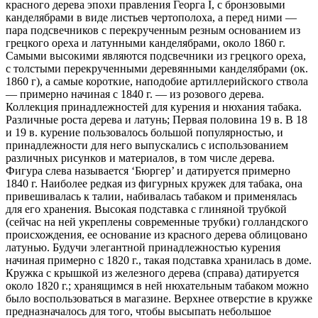
красного дерева эпохи правления Георга I, с бронзовыми
канделябрами в виде листьев чертополоха, а перед ними —
пара подсвечников с перекрученным резным основанием из
грецкого ореха и латунными канделябрами, около 1860 г.
Самыми высокими являются подсвечники из грецкого ореха,
с толстыми перекрученными деревянными канделябрами (ок.
1860 г), а самые короткие, наподобие артиллерийского ствола
— примерно начиная с 1840 г. — из розового дерева.
Коллекция принадлежностей для курения и нюхания табака.
Различные роста дерева и латунь; Первая половина 19 в. В 18
и 19 в. курение пользовалось большой популярностью, и
принадлежности для него выпускались с использованием
различных рисунков и материалов, в том числе дерева.
Фигура слева называется ‘Бюргер’ и датируется примерно
1840 г. Наиболее редкая из фигурных кружек для табака, она
привешивалась к талии, набивалась табаком и применялась
для его хранения. Высокая подставка с глиняной трубкой
(сейчас на ней укреплены современные трубки) голландского
происхождения, ее основание из красного дерева облицовано
латунью. Будучи элегантной принадлежностью курения
начиная примерно с 1820 г., такая подставка хранилась в доме.
Кружка с крышкой из железного дерева (справа) датируется
около 1820 г.; хранящимся в ней нюхательным табаком можно
было воспользоваться в магазине. Верхнее отверстие в кружке
предназначалось для того, чтобы высыпать небольшое