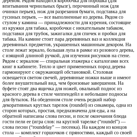
деревом. Рядом находятся коробочка для порошка (для
впитывания чернильных брызг), перочинный нож (для
очинки перьев), нож для разрезания бумаги, подставка для
гусиных перьев, — все выполненные из дерева. Рядом со
стулом у камина — принадлежности для курения, состоящие
из кружки для табака, коробочки с нюхательным табаком,
подставки для трубок, зажигалки для спичек и пробки для
табака. На камине стоит пара деревянных ваз и коллекция
деревянных предметов, украшенных машинным декором. На
столе лежат зеркало, большая лупа в рамке из розового дерева,
с изящной длинной ручкой, для изучения рисунков на стене.
Рядом с зеркалом — спиральная этажерка с каталогами всех
книг в кабинете. Тепло и цвет примененных пород дерева
гармонируют с окружающей обстановкой. Столовая
освещается светом свечей, деревянные ножки выше и имеют
более внушительный вид, чем бронзовые завершения. На
буфете стоят два ящичка для ножей, овальный поднос из
красного дерева в стиле чиппендейл и небольшие подносы
для бутылок. На обеденном столе очень редкий набор
декоративных круглых тарелок (roundel) из сикамора, одна из
сторон которых, простая, предназначена для еды, а на
обратной написаны слова песни, и после окончания блюда
гости пели ее (игра слов: на круглой тарелке (“roundel”) —
слова песни (“roundelay” — песенка). На каждом из концов
стола — комплект горшочков с пряностями, каждый со своей