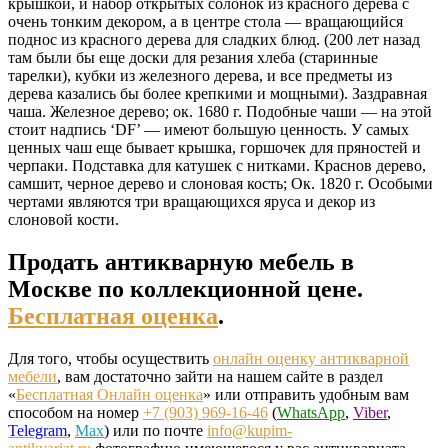
крышкой, и набор открытых солонок из красного дерева с
очень тонким декором, а в центре стола — вращающийся
поднос из красного дерева для сладких блюд. (200 лет назад
там были бы еще доски для резания хлеба (старинные
тарелки), кубки из железного дерева, и все предметы из
дерева казались бы более крепкими и мощными). Заздравная
чаша. Железное дерево; ок. 1680 г. Подобные чаши — на этой
стоит надпись ‘DF’ — имеют большую ценность. У самых
ценных чаш еще бывает крышка, горшочек для пряностей и
черпаки. Подставка для катушек с нитками. Краснов дерево,
самшит, черное дерево и слоновая кость; Ок. 1820 г. Особыми
чертами являются три вращающихся яруса и декор из
слоновой кости.
Продать антикварную мебель в
Москве по коллекционной цене.
Бесплатная оценка
.
Для того, чтобы осуществить
онлайн оценку антикварной
мебели
, вам достаточно зайти на нашем сайте в раздел
«
Бесплатная Онлайн оценка
» или отправить удобным вам
способом на номер
+7 (903) 969-16-46
(
WhatsApp
,
Viber
,
Telegram
,
Max
) или по почте
info@kupim-