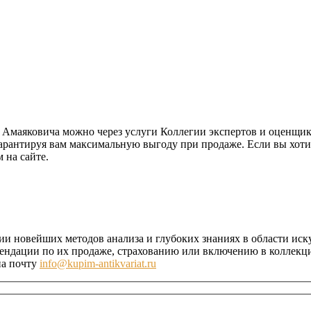
а Амаяковича можно через услуги Коллегии экспертов и оценщи
гарантируя вам максимальную выгоду при продаже. Если вы хот
 на сайте.
ии новейших методов анализа и глубоких знаниях в области иск
ндации по их продаже, страхованию или включению в коллекци
на почту
info@kupim-antikvariat.ru