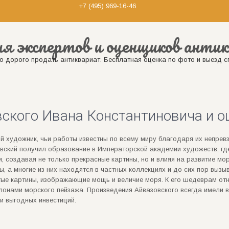
+7 (495) 969-16-46
я экспертов и оценщиков анти
о дорого продать антиквариат. Бесплатная оценка по фото и выезд с
ского Ивана Константиновича и о
ий художник, чьи работы известны по всему миру благодаря их непре
овский получил образование в Императорской академии художеств, где
 создавая не только прекрасные картины, но и влияя на развитие мор
, а многие из них находятся в частных коллекциях и до сих пор вызы
ые картины, изображающие мощь и величие моря. К его шедеврам отн
лонами морского пейзажа. Произведения Айвазовского всегда имели 
 и выгодных инвестиций.