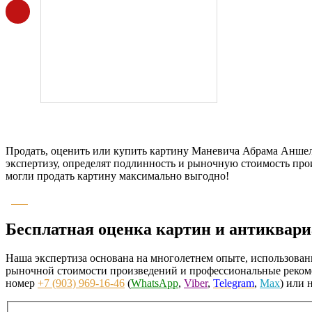
Продать, оценить или купить картину Маневича Абрама Анше
экспертизу, определят подлинность и рыночную стоимость про
могли продать картину максимально выгодно!
Бесплатная оценка картин и антиквари
Наша экспертиза основана на многолетнем опыте, использован
рыночной стоимости произведений и профессиональные рекоме
номер
+7 (903) 969-16-46
(
WhatsApp
,
Viber
,
Telegram
,
Max
) или 