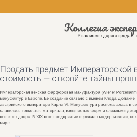
Коллегия экспер
У нас можно дорого продать а
Продать предмет Императорской 
стоимость — откройте тайны прош
Императорская венская фарфоровая мануфактура (Wiener Porzellanma
мануфактур в Европе. Её создание связано с именем Клода Дюпакие,
австрийского императора Карла VI. Мануфактура располагалась в с
славилась тонкостью материала, изящностью форм и сложными декор
венского двора. В XIX веке предприятие пережило модернизацию, со
мире.