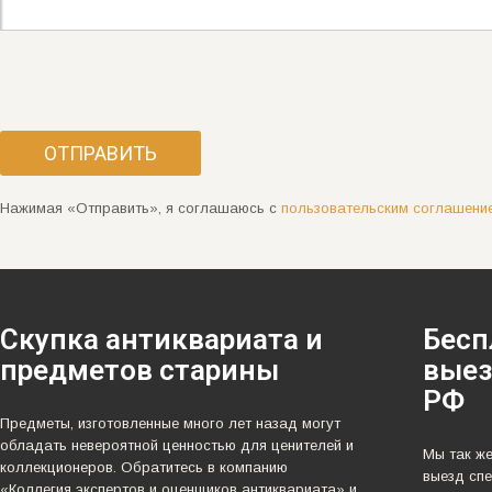
Нажимая «Отправить», я соглашаюсь с
пользовательским соглашени
Скупка антиквариата и
Бесп
предметов старины
выез
РФ
Предметы, изготовленные много лет назад могут
обладать невероятной ценностью для ценителей и
Мы так ж
коллекционеров. Обратитесь в компанию
выезд спе
«Коллегия экспертов и оценщиков антиквариата» и