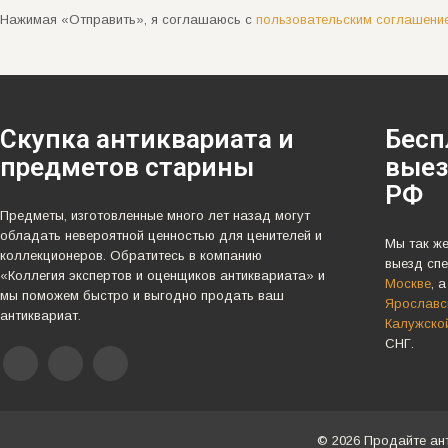
Нажимая «Отправить», я соглашаюсь с
пользовательским соглашени
Скупка антиквариата и
Бесп
предметов старины
выез
РФ
Предметы, изготовленные много лет назад могут
обладать невероятной ценностью для ценителей и
Мы так ж
коллекционеров. Обратитесь в компанию
выезд спе
«Коллегия экспертов и оценщиков антиквариата» и
Москве
, 
мы поможем быстро и выгодно продать ваш
Ярославск
антиквариат.
Калужско
СНГ.
© 2026 Продайте ан