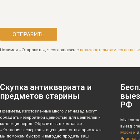
Нажимая «Отправить», я соглашаюсь с
пользовательским соглашени
Скупка антиквариата и
Бесп
предметов старины
выез
РФ
Предметы, изготовленные много лет назад могут
обладать невероятной ценностью для ценителей и
Мы так ж
коллекционеров. Обратитесь в компанию
выезд спе
«Коллегия экспертов и оценщиков антиквариата» и
Москве
, 
мы поможем быстро и выгодно продать ваш
Ярославск