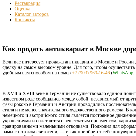
Реставрация
Оценка
Каталог авторов
Контакты
Как продать антиквариат в Москве доро
Если вас интересует продажа антиквариата в Москве и России 
сделку на самом высоком уровне. Для того, чтобы осуществить
удобным вам способом на номер
+7 (903) 969-16-46
(
WhatsApp
,
В XVII и XVIII веке в Германии не существовало единой поли
известном роде сообщались между собой, независимый от друг
фазы рококо в Германии и Австрии проводились последователь
стиля и не менее значительного художественного ремесла. В к
немецкого и австрийского стиля является постоянное движен
украшениями и сплетаются с решетчатым орнаментом, карниз
гравированными маленькими отводками. Подходил для оформлен
рамы с потоком светотени, — и так приобретет себе популярно