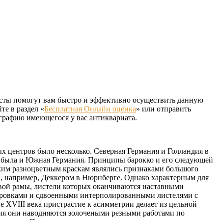
сты помогут вам быстро и эффективно осуществить данную
те в раздел «
Бесплатная Онлайн оценка
» или отправить
рафию имеющегося у вас антиквариата.
х центров было несколько. Северная Германия и Голландия в
ой была и Южная Германия. Принципы барокко и его следующей
рким разноцветным краскам являлись признаками большого
ый, например, Деккером в Нюрнберге. Однако характерным для
ивой рамы, листели которых оканчиваются наставными
рировками и сдвоенными интерполированными листелями с
XVIII века пристрастие к асимметрии делает из цельной
етия они наводняются золочеными резными работами по