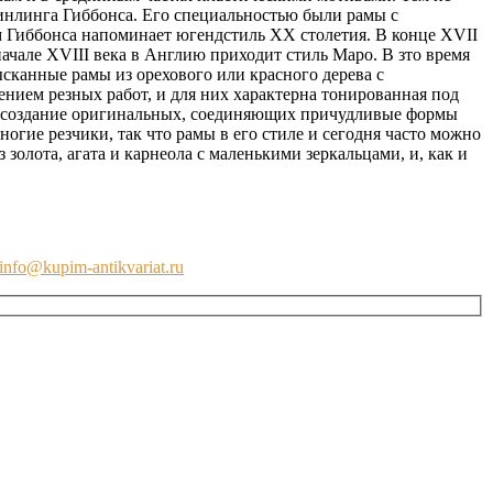
инлинга Гиббонса. Его специальностью были рамы с
м Гиббонса напоминает югендстиль ХХ столетия. В конце XVII
ачале XVIII века в Англию приходит стиль Маро. В зто время
сканные рамы из орехового или красного дерева с
ием резных работ, и для них характерна тонированная под
 на создание оригинальных, соединяющих причудливые формы
гие резчики, так что рамы в его стиле и сегодня часто можно
олота, агата и карнеола с маленькими зеркальцами, и, как и
info@kupim-antikvariat.ru