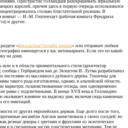
ениями. Пристрастие голландцев разукрашивать зеркальную
цких королей, причем здесь в первую очередь использовался
концентрировалось столько блистательной роскоши. В
м комнат — И.-М. Гоппенхаут (рабочая комната Фридриха
та) и другие.
разделе «
Бесплатная Онлайн оценка
» или отправьте любым
тографии имеющегося у вас антиквариата. Если это по какой-
ку на дому.
ь шли и в области орнаментального стиля (архитектор
 сообща с Гербрандом ван де Экхоутом И. Лутма разрабатывал
 листелями из массивного дубового дерева. Типичны для
амы такого рода изготовлены, однако, в альпийской области.
ли маркетри; позаимствованные отсюда, они одновременно
кие рамы с подсвечниками. В конце XVII века в Голландию
и оказывает влияние на выделку рам, включая сюда каминные
и его имитаций.
имости от других европейских держав. Еще долго после того,
оративные ансамбли Англия заимствовала у своих соседей: во
как резные декоры с цветами и фруктами из экзотических
ам и в срединным частях пластическими мотивами. Тем не