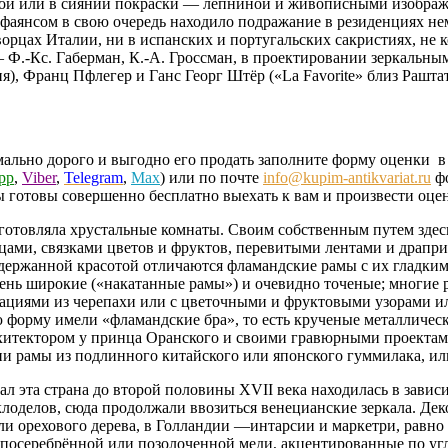
ной или в сиянии покраски — лепниной и живописными изображ
янсом в свою очередь находило подражание в резиденциях неме
ворцах Италии, ни в испанских и португальских сакристиях, не 
 Ф.-Кс. Габерман, К.-А. Гроссман, в проектировании зеркальны
, Франц Пфлегер и Ганс Георг Штёр («La Favorite» близ Раштат
ально дорого и выгодно его продать заполните форму оценки в 
pp
,
Viber
,
Telegram
,
Max
) или по почте
info@kupim-antikvariat.ru
фо
 готовы совершенно бесплатно выехать к вам и произвести оцен
изготовляла хрустальные комнаты. Своим собственным путем здес
ами, связками цветов и фруктов, перевитыми лентами и драпри;
ержанной красотой отличаются фламандские рамы с их гладкими
ень широкие («накатанные рамы») и очевидно точеные; многие р
ациями из черепахи или с цветочными и фруктовыми узорами и
 форму имели «фламандские бра», то есть крученые металличес
рхитектором у принца Оранского и своими гравюрными проектам
ии рамы из подлинного китайского или японского гуммилака, ил
ал эта страна до второй половины XVII века находилась в завис
лоделов, сюда продолжали ввозиться венецианские зеркала. Дек
и орехового дерева, в Голландии —интарсии и маркетри, равно 
посеребрённой или позолоченной меди, акцентированные по угл