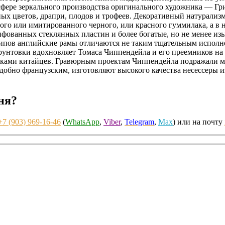
сфере зеркального производства оригинального художника — Гр
ых цветов, драпри, плодов и трофеев. Декоративный натурализ
го или имитированного черного, или красного гуммилака, а в н
фованных стеклянных пластин и более богатые, но не менее изы
пов английские рамы отличаются не таким тщательным исполнен
з грунтовки вдохновляет Томаса Чиппендейла и его преемников
ками китайцев. Гравюрным проектам Чиппендейла подражали мно
бно французским, изготовляют высокого качества несессеры из з
ня?
+7 (903) 969-16-46
(
WhatsApp
,
Viber
,
Telegram
,
Max
) или на почту