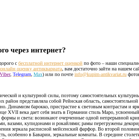
го через интернет?
дорого с
бесплатной интернет оценкой
по фото – наши специали
онлайн оценку антиквариата
, вам достаточно зайти на нашем сай
Viber
,
Telegram
,
Max
) или по почте
info@kupim-antikvariat.ru
фотог
тической и культурной силы, поэтому самостоятельных культурны
их район представляла собой Рейнская область, самостоятельн
но. Динамизм барокко, пристрастие к световым контрастам и я
онце XVII века дает себя знать в Германии стиль Маро, усвоенн
ие формы и света: возникают очерченные одной непрерывной кр
ами, вазами, купидонами и рокайлями; рамы перегружены деко
ия зеркала расписной мейсенский фарфор. Во второй половине 
сть, особенно в Баварии, зеркальные комнаты. В середине стол