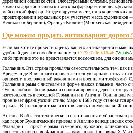
деревянной обшивке стен, алебастровыми бляхами, разноцвет
комнаты дорогостоящим китайским фарфором или дельфтским фа
мейсенский фарфор. Нигде в другом месте, ни в королевских д
проектировании зеркальных рам участвует масса художников —
Великого в Берлине), Франсуа Кювийе (Мюнхенская резиденция)
Где можно продать антиквариат дорого?
Если вы хотите провести оценку вашего антиквариата и максим
удобный для вас способом на номер
+7 (903) 969-16-46
(
WhatsA
либо причине это не представляется возможным, для оценки мы
Голландия. Эта страна проявляла самостоятельность тем, как 
Вредеман де Врис проектировал ленточную орнаментику с птиц
орнамент, проложенный раковинами и военными трофеями). Сд
Голландии рамы с листелями в форме языков пламени, часто оч
Очень любимы были рамы из палисандрового дерева с инкруст
изготовлялись в соседней Германии и в Англии. Оригинальную
проникает французский стиль; Маро в 1685 году становится а
зеркала. В Голландии тоже изготовлялись популярна во Франц
Англия. В области технического изготовления и убранства зерк
как герцог Букингемский призвал в Англию венецианских стек
Фландрии — прост1е рамы из черного, дубового, оливкового ил
древесных пород, во Франции — рамы в иле Людовика XIV из 