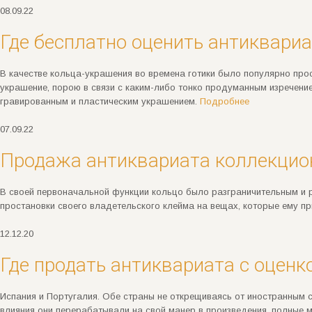
08.09.22
Где бесплатно оценить антиквариа
В качестве кольца-украшения во времена готики было популярно про
украшение, порою в связи с каким-либо тонко продуманным изречени
гравированным и пластическим украшением.
Подробнее
07.09.22
Продажа антиквариата коллекцион
В своей первоначальной функции кольцо было разграничительным и р
простановки своего владетельского клейма на вещах, которые ему 
12.12.20
Где продать антиквариата с оценк
Испания и Португалия. Обе страны не открещиваясь от иностранным 
влияния они перерабатывали на свой манер в произведения, полные 