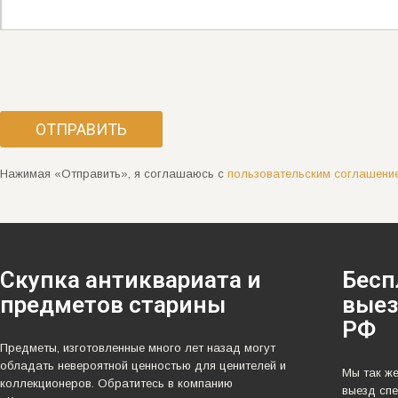
Нажимая «Отправить», я соглашаюсь с
пользовательским соглашени
Скупка антиквариата и
Бесп
предметов старины
выез
РФ
Предметы, изготовленные много лет назад могут
обладать невероятной ценностью для ценителей и
Мы так ж
коллекционеров. Обратитесь в компанию
выезд спе