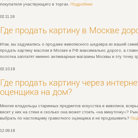
покупателя участвующего в торгах.
Подробнее
02.11.18
Где продать картину в Москве дор
Итак, вы задумались о продаже живописного шедевра из вашей семей
продать картину маслом в Москве и РФ максимально дорого, а главн
полотна заплатят именно антикварные магазины Москвы и эту точку з
02.10.18
Где продать картину через интерн
оценщика на дом?
Многие владельцы старинных предметов искусства и живописи, всерь
висит у них на стене и сколько она может стоить «на минуточку»? Р
выбрать по настоящему грамотного оценщика и не продешевить?
Под
12.09.18